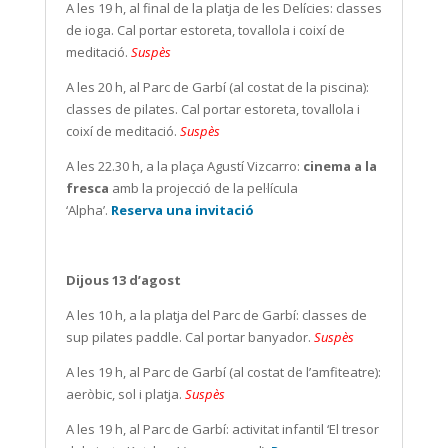
A les 19 h, al final de la platja de les Delícies: classes
de ioga. Cal portar estoreta, tovallola i coixí de
meditació.
Suspès
A les 20 h, al Parc de Garbí (al costat de la piscina):
classes de pilates. Cal portar estoreta, tovallola i
coixí de meditació.
Suspès
A les 22.30 h, a la plaça Agustí Vizcarro:
cinema a la
fresca
amb la projecció de la pel·lícula
‘Alpha’.
Reserva una invitació
Dijous 13 d’agost
A les 10 h, a la platja del Parc de Garbí: classes de
sup pilates paddle. Cal portar banyador.
Suspès
A les 19 h, al Parc de Garbí (al costat de l’amfiteatre):
aeròbic, sol i platja.
Suspès
A les 19 h, al Parc de Garbí: activitat infantil ‘El tresor