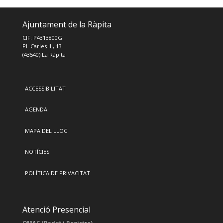
Ajuntament de la Ràpita
CIF: P4313800G
Pl. Carles III, 13
(43540) La Ràpita
ACCESSIBILITAT
AGENDA
MAPA DEL LLOC
NOTÍCIES
POLÍTICA DE PRIVACITAT
Atenció Presencial
OMAC (Padró i Registre)