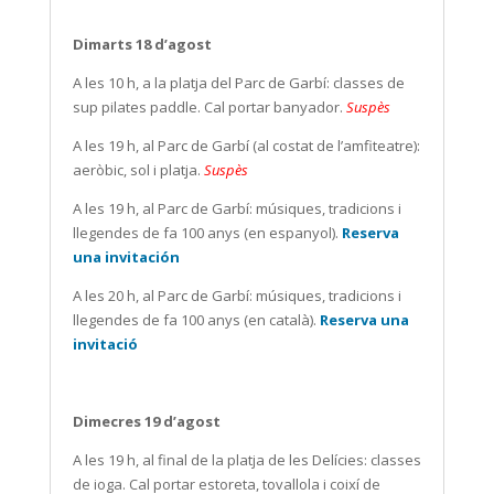
Dimarts 18 d’agost
A les 10 h, a la platja del Parc de Garbí: classes de
sup pilates paddle. Cal portar banyador.
Suspès
A les 19 h, al Parc de Garbí (al costat de l’amfiteatre):
aeròbic, sol i platja.
Suspès
A les 19 h, al Parc de Garbí: músiques, tradicions i
llegendes de fa 100 anys (en espanyol).
Reserva
una invitación
A les 20 h, al Parc de Garbí: músiques, tradicions i
llegendes de fa 100 anys (en català).
Reserva una
invitació
Dimecres 19 d’agost
A les 19 h, al final de la platja de les Delícies: classes
de ioga. Cal portar estoreta, tovallola i coixí de