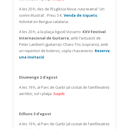
A les 20 h, des de l’Església Nova: ruta teatral ‘ Un
somni il·lustrat’ . Preu: 5 €.
Venda de tiquets
.
Activitat en llengua catalana.
A les 20 h, a la plaça Agustí Vizcarro:
XXV Festival
Internacional de Guitarra
, amb l’actuació de
Peter Lambert (guitarra) i Charo Tris (soprano), amb
un repertori de boleros, copla i havaneres.
Reserva
una invitació
Diumenge 2 d’agost
A les 19 h, al Parc de Garbí (al costat de l’amfiteatre):
aeròbic, sol i platja.
Suspès
Dilluns 3 d’agost
A les 19 h, al Parc de Garbí (al costat de l’amfiteatre):