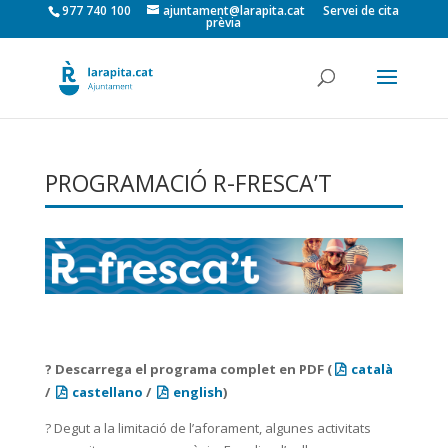
977 740 100
ajuntament@larapita.cat
Servei de cita
prèvia
PROGRAMACIÓ R-FRESCA’T
? Descarrega el programa complet en PDF (
català
/
castellano
/
english
)
? Degut a la limitació de l’aforament, algunes activitats