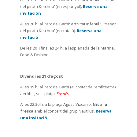
del pirata Ketchup’ (en espanyol).
Reserva una
invitación
A les 20 h, al Parc de Garbí: activitat infantil ‘El tresor
del pirata Ketchup’ (en català).
Reserva una
invitació
De les 20
i fins les 24 h, a l’esplanada de la Marina,
Food & Fashion.
Divendres 21 d’agost
A les 19 h, al Parc de Garbí (al costat de l’amfiteatre):
aeròbic, sol i platja.
Suspès
A les 22.30 h, a la plaça Agustí Vizcarro:
Nit a la
fresca
amb el concert del grup Nautilus.
Reserva
una invitació