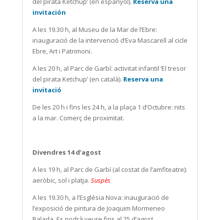
del pirata Ketchup’ (en espanyol).
Reserva una
invitación
A les 19.30 h, al Museu de la Mar de l’Ebre:
inauguració de la intervenció d’Eva Mascarell al cicle
Ebre, Art i Patrimoni.
A les 20 h, al Parc de Garbí: activitat infantil ‘El tresor
del pirata Ketchup’ (en català).
Reserva una
invitació
De les 20 h i fins les 24 h, a la plaça 1 d’Octubre: nits
a la mar. Comerç de proximitat
.
Divendres 14 d’agost
A les 19 h, al Parc de Garbí (al costat de l’amfiteatre):
aeròbic, sol i platja.
Suspès
A les 19.30 h, a l’Església Nova: inauguració de
l’exposició de pintura de Joaquim Mormeneo
Balada. Es podrà veure fins al 25 d’agost.