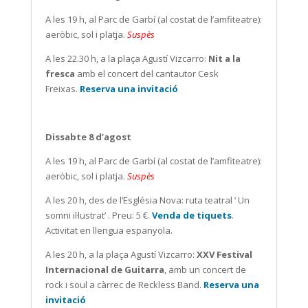
A les 19 h, al Parc de Garbí (al costat de l’amfiteatre):
aeròbic, sol i platja.
Suspès
A les 22.30 h, a la plaça Agustí Vizcarro:
Nit a la
fresca
amb el concert del cantautor Cesk
Freixas.
Reserva una invitació
Dissabte 8 d’agost
A les 19 h, al Parc de Garbí (al costat de l’amfiteatre):
aeròbic, sol i platja.
Suspès
A les 20 h, des de l’Església Nova: ruta teatral ‘ Un
somni il·lustrat’ . Preu: 5 €.
Venda de tiquets
.
Activitat en llengua espanyola.
A les 20 h, a la plaça Agustí Vizcarro:
XXV Festival
Internacional de Guitarra
, amb un concert de
rock i soul a càrrec de Reckless Band.
Reserva una
invitació