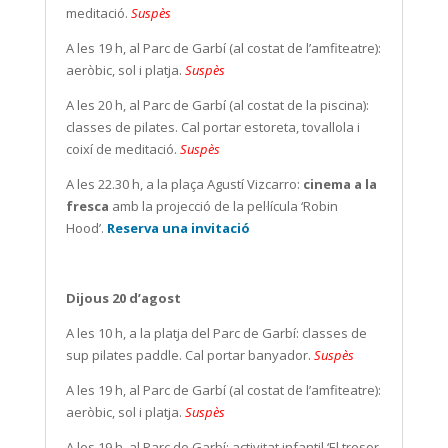
meditació.
Suspès
A les 19 h, al Parc de Garbí (al costat de l’amfiteatre):
aeròbic, sol i platja.
Suspès
A les 20 h, al Parc de Garbí (al costat de la piscina):
classes de pilates. Cal portar estoreta, tovallola i
coixí de meditació.
Suspès
A les 22.30 h, a la plaça Agustí Vizcarro:
cinema a la
fresca
amb la projecció de la pel·lícula ‘Robin
Hood’.
Reserva una invitació
Dijous 20 d’agost
A les 10 h, a la platja del Parc de Garbí: classes de
sup pilates paddle. Cal portar banyador.
Suspès
A les 19 h, al Parc de Garbí (al costat de l’amfiteatre):
aeròbic, sol i platja.
Suspès
A les 19 h, al Parc de Garbí: activitat infantil ‘El tresor