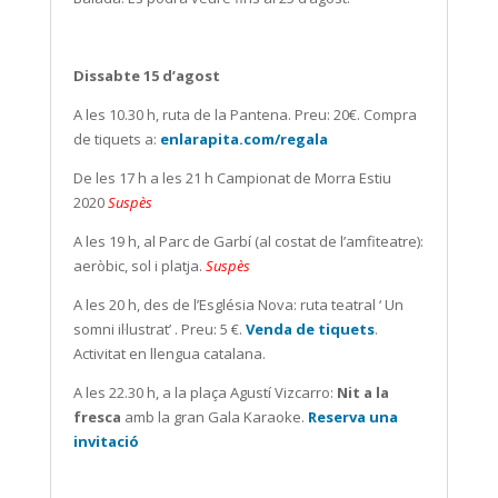
Dissabte 15 d’agost
A les 10.30 h, ruta de la Pantena. Preu: 20€. Compra
de tiquets a:
enlarapita.com/regala
De les 17 h a les 21 h Campionat de Morra Estiu
2020
Suspès
A les 19 h, al Parc de Garbí (al costat de l’amfiteatre):
aeròbic, sol i platja.
Suspès
A les 20 h, des de l’Església Nova: ruta teatral ‘ Un
somni il·lustrat’ . Preu: 5 €.
Venda de tiquets
.
Activitat en llengua catalana.
A les 22.30 h, a la plaça Agustí Vizcarro:
Nit a la
fresca
amb la gran Gala Karaoke.
Reserva una
invitació