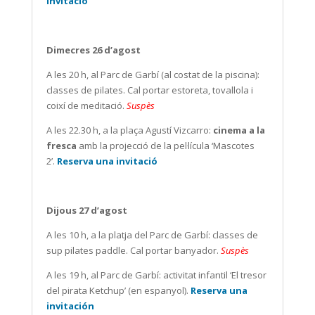
invitació
Dimecres 26 d’agost
A les 20 h, al Parc de Garbí (al costat de la piscina):
classes de pilates. Cal portar estoreta, tovallola i
coixí de meditació.
Suspès
A les 22.30 h, a la plaça Agustí Vizcarro:
cinema a la
fresca
amb la projecció de la pel·lícula ‘Mascotes
2’.
Reserva una invitació
Dijous 27 d’agost
A les 10 h, a la platja del Parc de Garbí: classes de
sup pilates paddle. Cal portar banyador.
Suspès
A les 19 h, al Parc de Garbí: activitat infantil ‘El tresor
del pirata Ketchup’ (en espanyol).
Reserva una
invitación