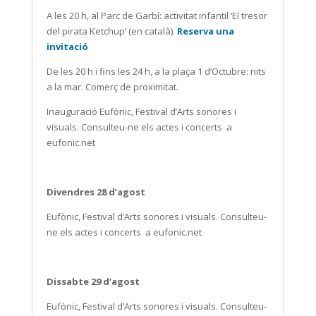
A les 20 h, al Parc de Garbí: activitat infantil ‘El tresor
del pirata Ketchup’ (en català).
Reserva una
invitació
De les 20 h i fins les 24 h, a la plaça 1 d’Octubre: nits
a la mar. Comerç de proximitat.
Inauguració Eufònic, Festival d’Arts sonores i
visuals. Consulteu-ne els actes i concerts
a
eufonic.net
Divendres 28 d’agost
Eufònic, Festival d’Arts sonores i visuals. Consulteu-
ne els actes i concerts
a eufonic.net
Dissabte 29 d’agost
Eufònic, Festival d’Arts sonores i visuals. Consulteu-