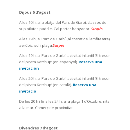
Dijous 6 d’agost
A les 10 h, a la platja del Parc de Garbí: classes de
sup pilates paddle. Cal portar banyador.
Suspès
A les 19 h, al Parc de Garbí (al costat de l’amfiteatre):
aeròbic, sol i platja.
Suspès
A les 19 h, al Parc de Garbí: activitat infantil ‘El tresor
del pirata Ketchup’ (en espanyol).
Reserva una
invitación
A les 20 h, al Parc de Garbí: activitat infantil ‘El tresor
del pirata Ketchup’ (en català).
Reserva una
invitació
De les 20 h i fins les 24 h, a la plaça 1 d’Octubre: nits
a la mar. Comerç de proximitat.
Divendres 7 d’agost