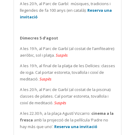
A les 20 h, al Parc de Garbí:
músiques, tradicions i
llegendes de fa 100 anys (en català).
Reserva una
invitació
Dimecres 5 d’agost
A les 19 h, al Parc de Garbí (al costat de l’amfiteatre):
aeròbic, sol i platja.
Suspès
A les 19 h, al final de la platja de les Delícies: classes
de ioga. Cal portar estoreta, tovallola i coixí de
meditació.
Suspès
A les 20 h, al Parc de Garbí (al costat de la piscina):
classes de pilates. Cal portar estoreta, tovallola i
coixí de meditació.
Suspès
A les 22.30 h, a la plaça Agustí Vizcarro:
cinema a la
fresca
amb la projecció de la pel·lícula ‘Padre no
hay más que uno’.
Reserva una invitació