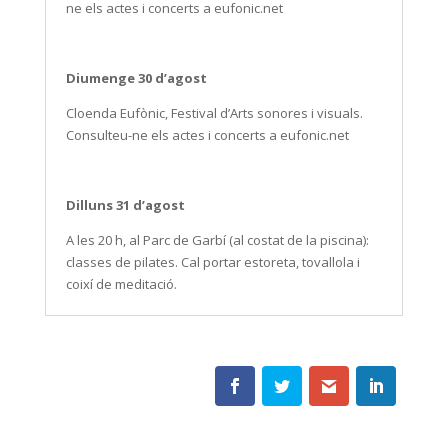
ne els actes i concerts a eufonic.net
Diumenge 30 d’agost
Cloenda Eufònic, Festival d’Arts sonores i visuals.
Consulteu-ne els actes i concerts a eufonic.net
Dilluns 31 d’agost
A les 20 h, al Parc de Garbí (al costat de la piscina):
classes de pilates. Cal portar estoreta, tovallola i
coixí de meditació.