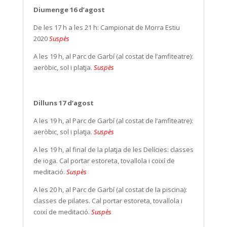
Diumenge 16 d’agost
De les 17 h a les 21 h: Campionat de Morra Estiu
2020
Suspès
A les 19 h, al Parc de Garbí (al costat de l’amfiteatre):
aeròbic, sol i platja.
Suspès
Dilluns 17 d’agost
A les 19 h, al Parc de Garbí (al costat de l’amfiteatre):
aeròbic, sol i platja.
Suspès
A les 19 h, al final de la platja de les Delícies: classes
de ioga. Cal portar estoreta, tovallola i coixí de
meditació.
Suspès
A les 20 h, al Parc de Garbí (al costat de la piscina):
classes de pilates. Cal portar estoreta, tovallola i
coixí de meditació.
Suspès