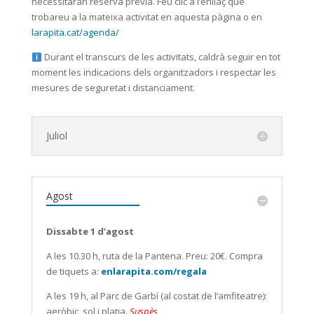
necessitaran reserva prèvia. Feu clic a l’enllaç que
trobareu a la mateixa activitat en aquesta pàgina o en
larapita.cat/agenda/
Durant el transcurs de les activitats, caldrà seguir en tot
moment les indicacions dels organitzadors i respectar les
mesures de seguretat i distanciament.
Juliol
Agost
Dissabte 1 d’agost
A les 10.30 h, ruta de la Pantena. Preu: 20€. Compra
de tiquets a:
enlarapita.com/regala
A les 19 h, al Parc de Garbí (al costat de l’amfiteatre):
aeròbic, sol i platja.
Suspès