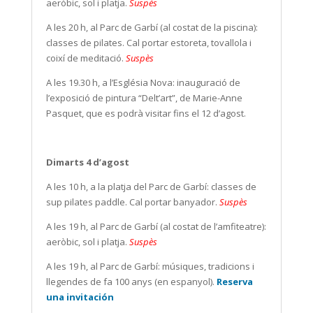
aeròbic, sol i platja.
Suspès
A les 20 h, al Parc de Garbí (al costat de la piscina):
classes de pilates. Cal portar estoreta, tovallola i
coixí de meditació.
Suspès
A les 19.30 h, a l’Església Nova: inauguració de
l’exposició de pintura “Delt’art”, de Marie-Anne
Pasquet, que es podrà visitar fins el 12 d’agost.
Dimarts 4 d’agost
A les 10 h, a la platja del Parc de Garbí: classes de
sup pilates paddle. Cal portar banyador.
Suspès
A les 19 h, al Parc de Garbí (al costat de l’amfiteatre):
aeròbic, sol i platja.
Suspès
A les 19 h, al Parc de Garbí: músiques, tradicions i
llegendes de fa 100 anys (en espanyol).
Reserva
una invitación