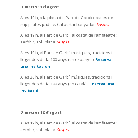
Dimarts 11 d’agost
A les 10 h, a la platja del Parc de Garbí: classes de
sup pilates paddle. Cal portar banyador.
Suspès
A les 19 h, al Parc de Garbí (al costat de l’amfiteatre):
aeròbic, sol i platja.
Suspès
A les 19 h, al Parc de Garbí: músiques, tradicions i
llegendes de fa 100 anys (en espanyol).
Reserva
una invitación
A les 20 h, al Parc de Garbí: músiques, tradicions i
llegendes de fa 100 anys (en català).
Reserva una
invitació
Dimecres 12 d’agost
A les 19 h, al Parc de Garbí (al costat de l’amfiteatre):
aeròbic, sol i platja.
Suspès