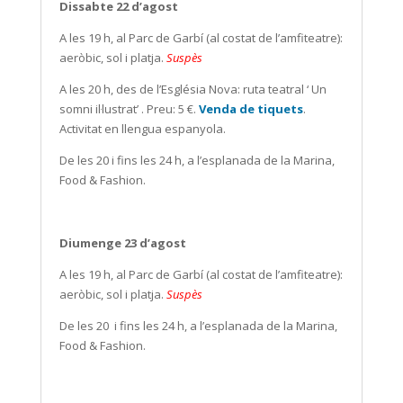
Dissabte 22 d’agost
A les 19 h, al Parc de Garbí (al costat de l’amfiteatre):
aeròbic, sol i platja.
Suspès
A les 20 h, des de l’Església Nova: ruta teatral ‘ Un
somni il·lustrat’ . Preu: 5 €.
Venda de tiquets
.
Activitat en llengua espanyola.
De les 20 i fins les 24 h, a l’esplanada de la Marina,
Food & Fashion.
Diumenge 23 d’agost
A les 19 h, al Parc de Garbí (al costat de l’amfiteatre):
aeròbic, sol i platja.
Suspès
De les 20
i fins les 24 h, a l’esplanada de la Marina,
Food & Fashion.