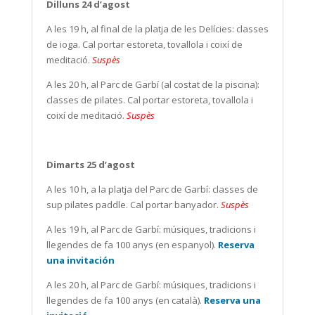
Dilluns 24 d’agost
A les 19 h, al final de la platja de les Delícies: classes
de ioga. Cal portar estoreta, tovallola i coixí de
meditació.
Suspès
A les 20 h, al Parc de Garbí (al costat de la piscina):
classes de pilates. Cal portar estoreta, tovallola i
coixí de meditació.
Suspès
Dimarts 25 d’agost
A les 10 h, a la platja del Parc de Garbí: classes de
sup pilates paddle. Cal portar banyador.
Suspès
A les 19 h, al Parc de Garbí: músiques, tradicions i
llegendes de fa 100 anys (en espanyol).
Reserva
una invitación
A les 20 h, al Parc de Garbí: músiques, tradicions i
llegendes de fa 100 anys (en català).
Reserva una