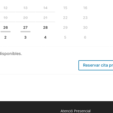
12
13
14
15
16
19
20
21
22
23
26
27
28
29
30
2
3
4
5
6
disponibles.
Reservar cita p
Atenció Presencial