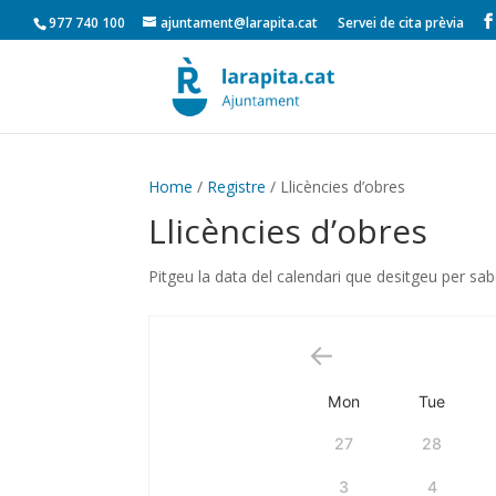
977 740 100
ajuntament@larapita.cat
Servei de cita prèvia
Home
/
Registre
/ Llicències d’obres
Llicències d’obres
Pitgeu la data del calendari que desitgeu per sabe
Mon
Tue
27
28
3
4