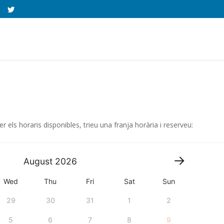
r els horaris disponibles, trieu una franja horària i reserveu:
August
2026
Wed
Thu
Fri
Sat
Sun
29
30
31
1
2
5
6
7
8
9