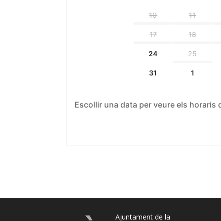
10
11
17
18
24
25
31
1
Escollir una data per veure els horaris 
Ajuntament de la